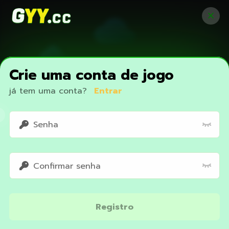
Crie uma conta de jogo
já tem uma conta?
Entrar
Access restricted
Registro
Your IP address is not within the scope of our