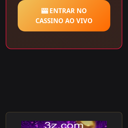
🎰 ENTRAR NO
CASSINO AO VIVO