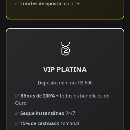
✅
Limites de aposta
maiores
🥈
VIP PLATINA
Depósito mínimo: R$ 600
✅
Bônus de 200%
+ todos os benefícios do
Ouro
✅
Saque instantâneo
24/7
✅
15% de cashback
semanal