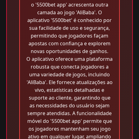
o '5500bet app' acrescenta outra
camada ao jogo 'AliBaba'. O
aplicativo '5500bet' é conhecido por
sua facilidade de uso e segurança,
permitindo que jogadores façam
apostas com confiança e explorem
novas oportunidades de ganhos.
O aplicativo oferece uma plataforma
robusta que conecta jogadores a
uma variedade de jogos, incluindo
'AliBaba'. Ele fornece atualizações ao
vivo, estatísticas detalhadas e
suporte ao cliente, garantindo que
as necessidades do usuário sejam
sempre atendidas. A funcionalidade
móvel do '5500bet app' permite que
os jogadores mantenham seu jogo
ativo em qualquer lugar, ampliando