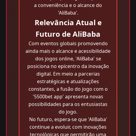
a conveniência e o alcance do
'AliBaba'.
Relevância Atual e
Futuro de AliBaba
Com eventos globais promovendo
ainda mais o alcance e acessibilidade
dos jogos online, 'AliBaba' se
posiciona no epicentro da inovação
digital. Em meio a parcerias
estratégicas e atualizações
constantes, a fusão do jogo com o
'5500bet app' apresenta novas
possibilidades para os entusiastas
do jogo.
No futuro, espera-se que 'AliBaba'
continue a evoluir, com inovações
tecnológicas que permitirão uma