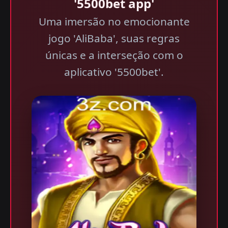
'5500bet app'
Uma imersão no emocionante
jogo 'AliBaba', suas regras
únicas e a interseção com o
aplicativo '5500bet'.