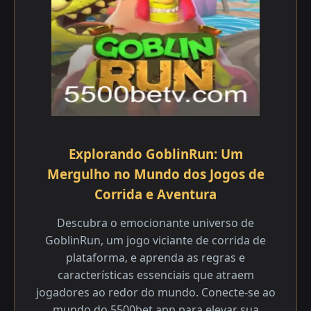
Explorando GoblinRun: Um
Mergulho no Mundo dos Jogos de
Corrida e Aventura
Descubra o emocionante universo de
GoblinRun, um jogo viciante de corrida de
plataforma, e aprenda as regras e
características essenciais que atraem
jogadores ao redor do mundo. Conecte-se ao
mundo do 5500bet app para elevar sua