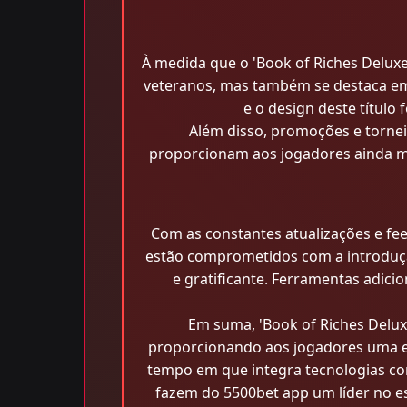
À medida que o 'Book of Riches Deluxe
veteranos, mas também se destaca em
e o design deste títul
Além disso, promoções e tornei
proporcionam aos jogadores ainda ma
Com as constantes atualizações e fe
estão comprometidos com a introduç
e gratificante. Ferramentas adici
Em suma, 'Book of Riches Delux
proporcionando aos jogadores uma ex
tempo em que integra tecnologias co
fazem do 5500bet app um líder no es