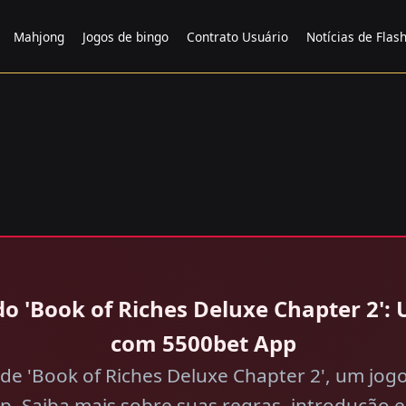
Mahjong
Jogos de bingo
Contrato Usuário
Notícias de Flas
o 'Book of Riches Deluxe Chapter 2'
com 5500bet App
 'Book of Riches Deluxe Chapter 2', um jogo
. Saiba mais sobre suas regras, introdução e