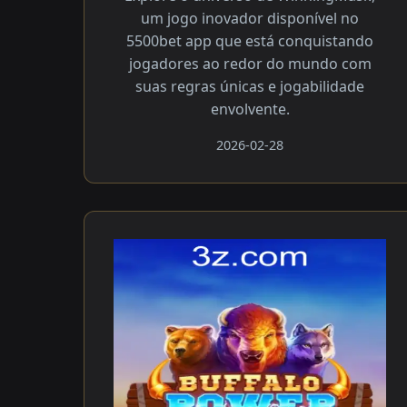
um jogo inovador disponível no
5500bet app que está conquistando
jogadores ao redor do mundo com
suas regras únicas e jogabilidade
envolvente.
2026-02-28