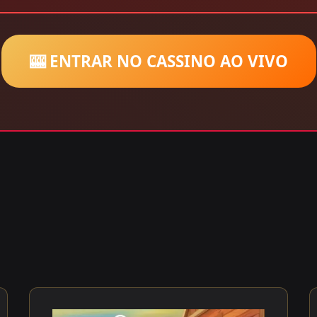
🎰 ENTRAR NO CASSINO AO VIVO