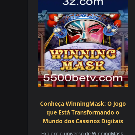
Conheça WinningMask: O Jogo
que Está Transformando o
Mundo dos Cassinos Digitais
Explore o universo de WinningMask,