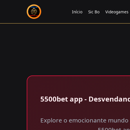
Início
Sic Bo
Videogames
5500bet app - Desvendand
Explore o emocionante mundo de
5500bet app