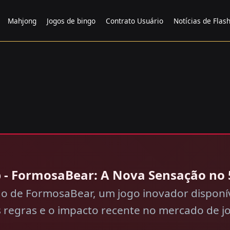
Mahjong
Jogos de bingo
Contrato Usuário
Notícias de Flas
 - FormosaBear: A Nova Sensação no
 de FormosaBear, um jogo inovador disponív
 regras e o impacto recente no mercado de j