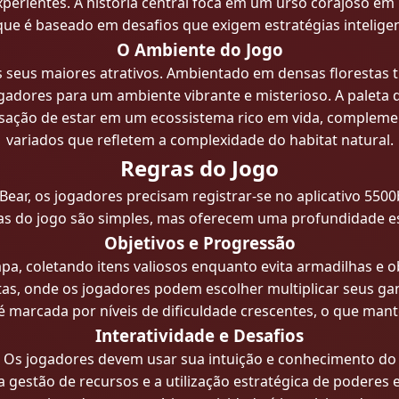
perientes. A história central foca em um urso corajoso e
que é baseado em desafios que exigem estratégias inteligen
O Ambiente do Jogo
seus maiores atrativos. Ambientado em densas florestas tro
gadores para um ambiente vibrante e misterioso. A paleta
nsação de estar em um ecossistema rico em vida, compleme
variados que refletem a complexidade do habitat natural.
Regras do Jogo
ar, os jogadores precisam registrar-se no aplicativo 5500
ras do jogo são simples, mas oferecem uma profundidade est
Objetivos e Progressão
apa, coletando itens valiosos enquanto evita armadilhas e 
tas, onde os jogadores podem escolher multiplicar seus g
é marcada por níveis de dificuldade crescentes, o que mant
Interatividade e Desafios
 Os jogadores devem usar sua intuição e conhecimento do
 gestão de recursos e a utilização estratégica de poderes