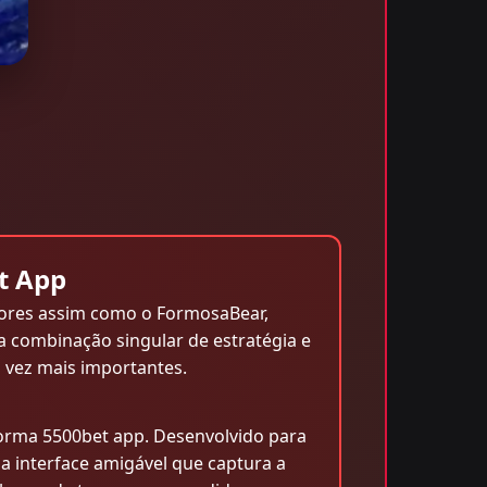
t App
dores assim como o FormosaBear,
 combinação singular de estratégia e
 vez mais importantes.
rma 5500bet app. Desenvolvido para
a interface amigável que captura a