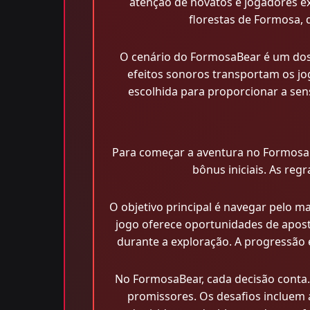
atenção de novatos e jogadores ex
florestas de Formosa, 
O cenário do FormosaBear é um dos 
efeitos sonoros transportam os jo
escolhida para proporcionar a se
Para começar a aventura no FormosaBe
bônus iniciais. As reg
O objetivo principal é navegar pelo m
jogo oferece oportunidades de apos
durante a exploração. A progressão 
No FormosaBear, cada decisão conta.
promissores. Os desafios incluem a