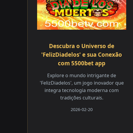
Descubra o Universo de
'FelizDiadelos' e sua Conexão
com 5500bet app
Explore o mundo intrigante de
'FelizDiadelos', um jogo inovador que
integra tecnologia moderna com
tradições culturais.
2026-02-20