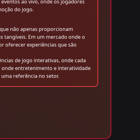
 eventos ao vivo, onde os jogadores
moção do jogo.
s que não apenas proporcionam
s tangíveis. Em um mercado onde o
r oferecer experiências que são
ncias de jogo interativas, onde cada
, onde entretenimento e interatividade
 uma referência no setor.