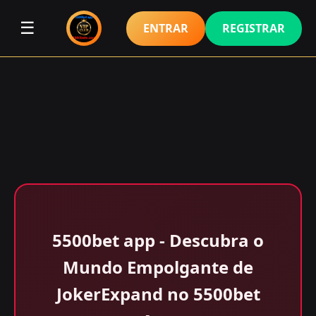
☰
ENTRAR
REGISTRAR
5500bet app - Descubra o
Mundo Empolgante de
JokerExpand no 5500bet