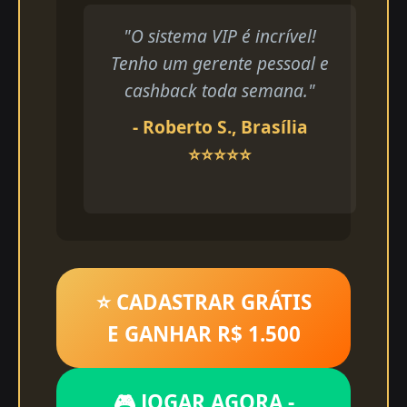
"O sistema VIP é incrível!
Tenho um gerente pessoal e
cashback toda semana."
- Roberto S., Brasília
⭐⭐⭐⭐⭐
⭐ CADASTRAR GRÁTIS
E GANHAR R$ 1.500
🎮 JOGAR AGORA -