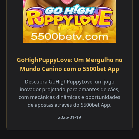
GoHighPuppyLove: Um Mergulho no
Mundo Canino com o 5500bet App
Descubra GoHighPuppyLove, um jogo
inovador projetado para amantes de cães,
com mecânicas dinâmicas e oportunidades
de apostas através do 5500bet App.
2026-01-19