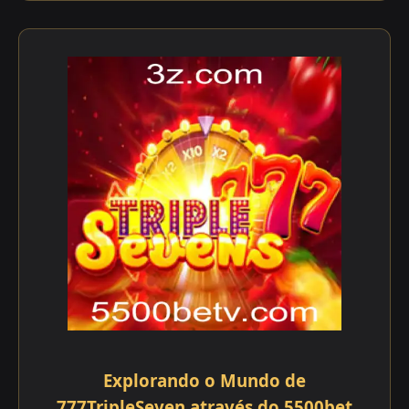
Explorando o Mundo de
777TripleSeven através do 5500bet