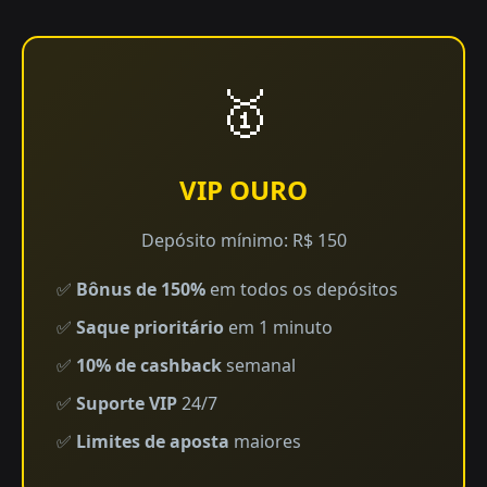
🥇
VIP OURO
Depósito mínimo: R$ 150
✅
Bônus de 150%
em todos os depósitos
✅
Saque prioritário
em 1 minuto
✅
10% de cashback
semanal
✅
Suporte VIP
24/7
✅
Limites de aposta
maiores