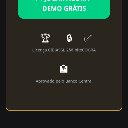
DEMO GRÁTIS
🏆
🔒
✅
Licença CIEJA
SSL 256-bit
eCOGRA
🏦
Aprovado pelo Banco Central