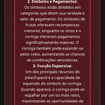
2. Símbolos e Pagamentos:
Os símbolos estão divididos em
categorias que ditam sua raridade e
valor de pagamento. Os símbolos de
frutas oferecem recompensas
menores, enquanto os sinos e o
coringa oferecem pagamentos
significativamente maiores. O
coringa também pode expandir-se
pelos rolos, aumentando as chances
de combinações vencedoras.
3. Função Expansiva:
Um dos principais recursos do
JokerExpand é a capacidade de
expansão do símbolo do coringa.
Quando aparece, o coringa pode se
espalhar por um ou mais rolos,
maximizando as oportunidades de