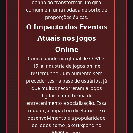
ganho ao transformar um giro
comum em uma rodada de sorte de
proporções épicas.
O Impacto dos Eventos
Atuais nos Jogos
Online
Com a pandemia global de COVID-
19, a indústria de jogos online
testemunhou um aumento sem
precedentes na base de usuários, já
que muitos recorreram a jogos
digitais como forma de
entretenimento e socialização. Essa
mudança impactou diretamente o
desenvolvimento e a popularidade
de jogos como JokerExpand no
5500bet app.