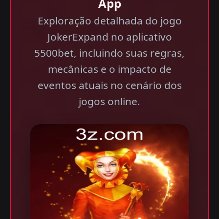
App
Exploração detalhada do jogo
JokerExpand no aplicativo
5500bet, incluindo suas regras,
mecânicas e o impacto de
eventos atuais no cenário dos
jogos online.