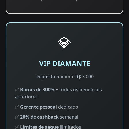
💎
VIP DIAMANTE
Depósito mínimo: R$ 3.000
✅
Bônus de 300%
+ todos os benefícios
anteriores
✅
Gerente pessoal
dedicado
✅
20% de cashback
semanal
✅
Limites de saque
ilimitados