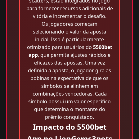
scatters, estão integrados no jogo
para fornecer recursos adicionais de
vitória e incrementar o desafio.
Os jogadores começam
selecionando o valor da aposta
inicial. Isso é particularmente
otimizado para usuários do
5500bet
app
, que permite ajustes rápidos e
eficazes das apostas. Uma vez
definida a aposta, o jogador gira as
bobinas na expectativa de que os
símbolos se alinhem em
combinações vencedoras. Cada
símbolo possui um valor específico
que determina o montante do
prêmio conquistado.
Impacto do 5500bet
App no LionGems3pots