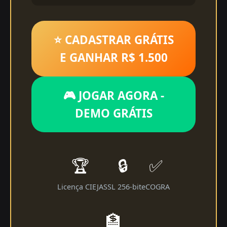
⭐ CADASTRAR GRÁTIS
E GANHAR R$ 1.500
🎮 JOGAR AGORA -
DEMO GRÁTIS
🏆
🔒
✅
Licença CIEJA
SSL 256-bit
eCOGRA
🏦