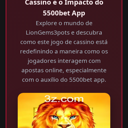
Cassino e o Impacto do
5500bet App
Explore o mundo de
LionGems3pots e descubra
como este jogo de cassino está
redefinindo a maneira como os
jogadores interagem com
apostas online, especialmente
com o auxílio do 5500bet app.