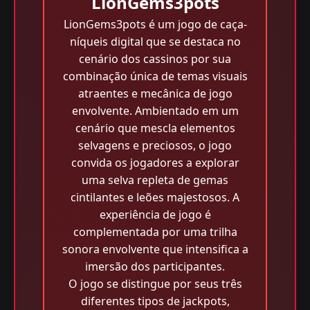
LionGems3pots
LionGems3pots é um jogo de caça-
níqueis digital que se destaca no
cenário dos cassinos por sua
combinação única de temas visuais
atraentes e mecânica de jogo
envolvente. Ambientado em um
cenário que mescla elementos
selvagens e preciosos, o jogo
convida os jogadores a explorar
uma selva repleta de gemas
cintilantes e leões majestosos. A
experiência de jogo é
complementada por uma trilha
sonora envolvente que intensifica a
imersão dos participantes.
O jogo se distingue por seus três
diferentes tipos de jackpots,