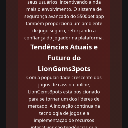
seus usuários, incentivando ainda
mais o envolvimento. O sistema de
segurança avançado do 5500bet app
também proporciona um ambiente
de jogo seguro, reforçando a
confiança do jogador na plataforma.
Tendências Atuais e
Futuro do
LionGems3pots
Com a popularidade crescente dos
jogos de cassino online,
LionGems3pots está posicionado
para se tornar um dos líderes de
mercado. A inovação contínua na
tecnologia de jogos e a
implementação de recursos
interativos são tendências que