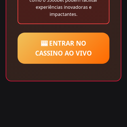
como o 5500bet podem facilitar
experiências inovadoras e
impactantes.
🎰 ENTRAR NO
CASSINO AO VIVO