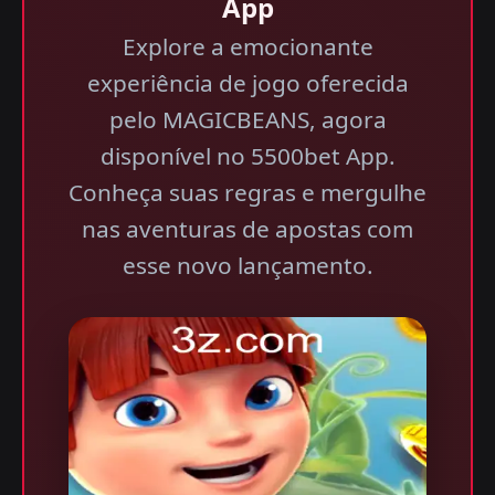
App
Explore a emocionante
experiência de jogo oferecida
pelo MAGICBEANS, agora
disponível no 5500bet App.
Conheça suas regras e mergulhe
nas aventuras de apostas com
esse novo lançamento.