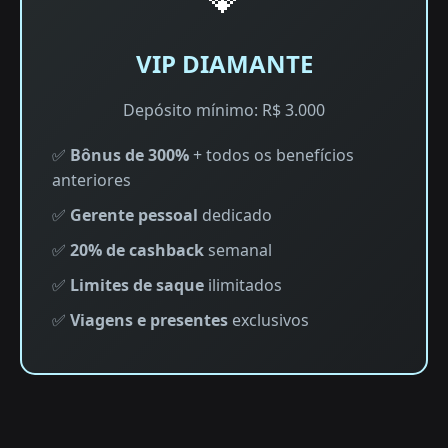
VIP DIAMANTE
Depósito mínimo: R$ 3.000
✅
Bônus de 300%
+ todos os benefícios
anteriores
✅
Gerente pessoal
dedicado
✅
20% de cashback
semanal
✅
Limites de saque
ilimitados
✅
Viagens e presentes
exclusivos